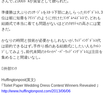
さんで､2,000ﾄﾞﾙが賞金として贈られた｡
準優勝は大ぶりのｺｻｰｼﾞｭをｽｶｰﾄ下部にあしらったﾛﾝｸﾞﾄﾞﾚｽ､3
位は裾に短冊をﾌﾘﾝｼﾞのように付けたﾗﾝﾀﾞﾑﾍﾑﾄﾞﾚｽで､どれも
結婚式で本当に着ても問題がないほどのｸｵﾘﾃｨの高さには驚
きだ｡
かなりの時間と技術が必要かもしれないが､ｳｪﾃﾞｨﾝｸﾞﾄﾞﾚｽ代
は節約できるはず｡手作り感のある結婚式にしたい人もﾁｬﾚﾝ
ｼﾞしてみよう｡前代未聞のﾄｲﾚｯﾄﾍﾟｰﾊﾟｰｳｪﾃﾞｨﾝｸﾞﾄﾞﾚｽは注目を
集めること間違いなし｡
外部ﾘﾝｸ
Huffingtonpost(英文)
｢Toilet Paper Wedding Dress Contest Winners Revealed ｣
http://www.huffingtonpost.com/2013/06/06