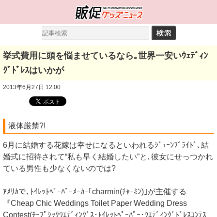
挙式費用に頭を悩ませているなら｡世界一安いｳｪﾃﾞｨﾝ
ｸﾞﾄﾞﾚｽはいかが
2013年6月27日 12:00
液体厳禁?!
6月に結婚する花嫁は幸せになるといわれるｼﾞｭｰﾝﾌﾞﾗｲﾄﾞ､結
婚式に招待されて“私も早く結婚したい”と､彼女にせっつかれ
ている男性も少なくないのでは?
ｱﾒﾘｶで､ﾄｲﾚｯﾄﾍﾟｰﾊﾟｰﾒｰｶｰ｢charmin(ﾁｬｰﾐﾝ)｣が主催する
『Cheap Chic Weddings Toilet Paper Wedding Dress
Contest(ﾁｰﾌﾟｼｯｸｳｴﾃﾞｨﾝｸﾞｽ･ﾄｲﾚｯﾄﾍﾟｰﾊﾟｰ･ｳｴﾃﾞｨﾝｸﾞﾄﾞﾚｽｺﾝﾃｽ