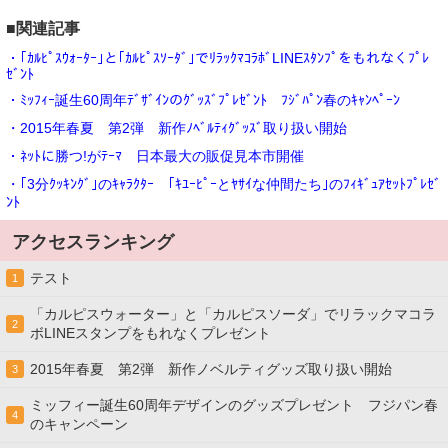
■関連記事
・｢ｶﾙﾋﾟｽｳｫｰﾀｰ｣と｢ｶﾙﾋﾟｽｿｰﾀﾞ｣でﾘﾗｯｸﾏｺﾗﾎﾞLINEｽﾀﾝﾌﾟをもれなくﾌﾟﾚ
ｾﾞﾝﾄ
・ﾐｯﾌｨｰ誕生60周年ﾃﾞｻﾞｲﾝのｸﾞｯｽﾞﾌﾟﾚｾﾞﾝﾄ ﾌｼﾞﾊﾟﾝ春のｷｬﾝﾍﾟｰﾝ
・2015年春夏 第2弾 新作ﾉﾍﾞﾙﾃｨｸﾞｯｽﾞ取り扱い開始
・ﾈｯﾄに勝つ!がﾃｰﾏ 日本最大の販促見本市開催
・｢3分ｸｯｷﾝｸﾞ｣のｷｬﾗｸﾀｰ ｢ｷﾕｰﾋﾟｰとﾔｻｲな仲間たち｣のﾌｨｷﾞｭｱｾｯﾄﾌﾟﾚｾﾞ
ﾝﾄ
アクセスランキング
テスト
1
「カルピスウォーター」と「カルピスソーダ」でリラックマコラ
2
ボLINEスタンプをもれなくプレゼント
2015年春夏 第2弾 新作ノベルティグッズ取り扱い開始
3
ミッフィー誕生60周年デザインのグッズプレゼント フジパン春
4
のキャンペーン