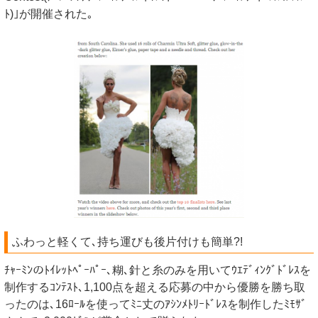
ﾄ)｣が開催された｡
ふわっと軽くて､持ち運びも後片付けも簡単?!
ﾁｬｰﾐﾝのﾄｲﾚｯﾄﾍﾟｰﾊﾟｰ､糊､針と糸のみを用いてｳｴﾃﾞｨﾝｸﾞﾄﾞﾚｽを
制作するｺﾝﾃｽﾄ､1,100点を超える応募の中から優勝を勝ち取
ったのは､16ﾛｰﾙを使ってﾐﾆ丈のｱｼﾝﾒﾄﾘｰﾄﾞﾚｽを制作したﾐﾓｻﾞ