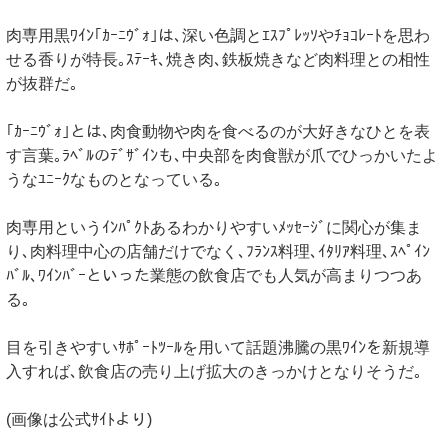
肉専用黒ﾜｲﾝ｢ｶｰﾆｳﾞｫ｣は､深い色調とｴｽﾌﾟﾚｯｿやﾁｮｺﾚｰﾄを思わ
せる香りが特長｡ｽﾃｰｷ､焼き肉､鉄板焼きなど肉料理との相性
が抜群だ｡
｢ｶｰﾆｳﾞｫ｣とは､肉食動物や肉を食べるのが大好きなひとを表
す言葉｡ﾗﾍﾞﾙのﾃﾞｻﾞｲﾝも､中央部を肉食獣が爪でひっかいたよ
うなﾕﾆｰｸなものとなっている｡
肉専用というｲﾝﾊﾟｸﾄあるわかりやすいﾒｯｾｰｼﾞに関心が集ま
り､肉料理中心の店舗だけでなく､ﾌﾗﾝｽ料理､ｲﾀﾘｱ料理､ｽﾍﾟｲﾝ
ﾊﾞﾙ､ﾜｲﾝﾊﾞｰといった業態の飲食店でも人気が高まりつつあ
る｡
目を引きやすいｻﾎﾟｰﾄﾂｰﾙを用いて話題沸騰の黒ﾜｲﾝを新規導
入すれば､飲食店の売り上げ拡大のきっかけとなりそうだ｡
(画像は公式ｻｲﾄより)