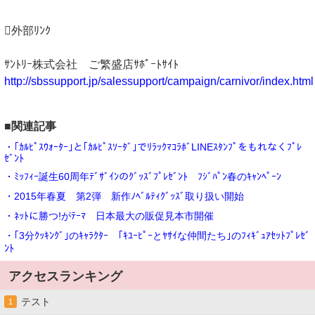
外部ﾘﾝｸ
ｻﾝﾄﾘｰ株式会社 ご繁盛店ｻﾎﾟｰﾄｻｲﾄ
http://sbssupport.jp/salessupport/campaign/carnivor/index.html
■関連記事
・｢ｶﾙﾋﾟｽｳｫｰﾀｰ｣と｢ｶﾙﾋﾟｽｿｰﾀﾞ｣でﾘﾗｯｸﾏｺﾗﾎﾞLINEｽﾀﾝﾌﾟをもれなくﾌﾟﾚ
ｾﾞﾝﾄ
・ﾐｯﾌｨｰ誕生60周年ﾃﾞｻﾞｲﾝのｸﾞｯｽﾞﾌﾟﾚｾﾞﾝﾄ ﾌｼﾞﾊﾟﾝ春のｷｬﾝﾍﾟｰﾝ
・2015年春夏 第2弾 新作ﾉﾍﾞﾙﾃｨｸﾞｯｽﾞ取り扱い開始
・ﾈｯﾄに勝つ!がﾃｰﾏ 日本最大の販促見本市開催
・｢3分ｸｯｷﾝｸﾞ｣のｷｬﾗｸﾀｰ ｢ｷﾕｰﾋﾟｰとﾔｻｲな仲間たち｣のﾌｨｷﾞｭｱｾｯﾄﾌﾟﾚｾﾞ
ﾝﾄ
アクセスランキング
テスト
1