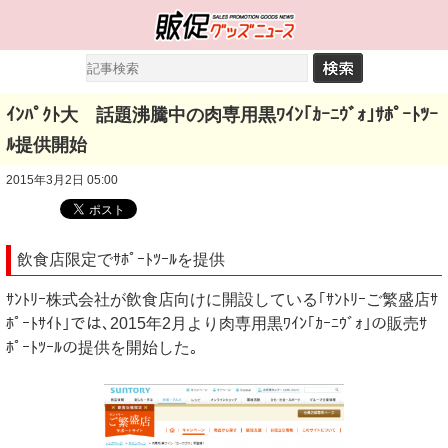
ｲﾝﾊﾟｸﾄ大 話題沸騰中の肉専用黒ﾜｲﾝ｢ｶｰﾆｳﾞｫ｣ｻﾎﾟｰﾄﾂｰ
ﾙ提供開始
2015年3月2日 05:00
飲食店限定でｻﾎﾟｰﾄﾂｰﾙを提供
ｻﾝﾄﾘｰ株式会社が飲食店向けに開設している｢ｻﾝﾄﾘｰご繁盛店ｻ
ﾎﾟｰﾄｻｲﾄ｣では､2015年2月より肉専用黒ﾜｲﾝ｢ｶｰﾆｳﾞｫ｣の販売ｻ
ﾎﾟｰﾄﾂｰﾙの提供を開始した｡