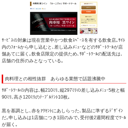
ｻｰﾋﾞｽの対象は現在営業中かつ飲食ｽﾍﾟｰｽを有する飲食店｡ｻｲﾄ
内のﾌｫｰﾑから申し込むと､差し込みﾒﾆｭｰなどのｻﾎﾟｰﾄﾂｰﾙが店
舗あてに届く｡飲食店限定の提供ため､ｻﾎﾟｰﾄﾂｰﾙの配送先は､
店舗の住所のみとなっている｡
肉料理との相性抜群 あらゆる業態で話題沸騰中
ｻﾎﾟｰﾄﾂｰﾙの内容は､幅210ﾐﾘ､縦297ﾐﾘの差し込みﾒﾆｭｰ5枚と幅
90ﾐﾘ､高さ120ﾐﾘのﾃｰﾌﾞﾙﾃﾝﾄ10枚｡
黒を基調とし､赤をｱｸｾﾝﾄにあしらった､製品に準ずるﾃﾞｻﾞｲﾝ
だ｡申し込みは1店舗につき1回のみで､受付後2週間程度でﾂｰﾙ
が届く｡