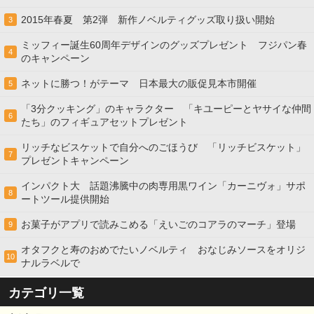
2015年春夏 第2弾 新作ノベルティグッズ取り扱い開始
3
ミッフィー誕生60周年デザインのグッズプレゼント フジパン春
4
のキャンペーン
ネットに勝つ！がテーマ 日本最大の販促見本市開催
5
「3分クッキング」のキャラクター 「キユーピーとヤサイな仲間
6
たち」のフィギュアセットプレゼント
リッチなビスケットで自分へのごほうび 「リッチビスケット」
7
プレゼントキャンペーン
インパクト大 話題沸騰中の肉専用黒ワイン「カーニヴォ」サポ
8
ートツール提供開始
お菓子がアプリで読みこめる「えいごのコアラのマーチ」登場
9
オタフクと寿のおめでたいノベルティ おなじみソースをオリジ
10
ナルラベルで
カテゴリ一覧