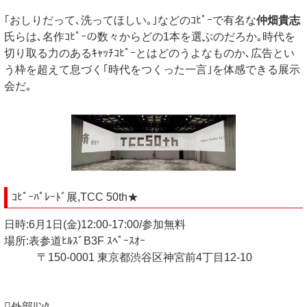
｢おしりだって､洗ってほしい｡｣などのｺﾋﾟｰで有名な
仲畑貴志
氏らは､名作ｺﾋﾟｰの数々からどの1本を選ぶのだろか｡時代を
切り取る力のあるｷｬｯﾁｺﾋﾟｰとはどのうよなものか､広告とい
う枠を超えて息づく｢時代をつくった一言｣を体感できる展示
会だ｡
ｺﾋﾟｰﾊﾟﾚｰﾄﾞ展,TCC 50th★
日時:6月1日(金)12:00-17:00/参加無料
場所:表参道ﾋﾙｽﾞB3F ｽﾍﾟｰｽｵｰ
〒150-0001 東京都渋谷区神宮前4丁目12-10
外部ﾘﾝｸ