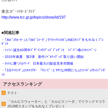
東京ｺﾋﾟｰﾗｲﾀｰｽﾞｸﾗﾌﾞ
http://www.tcc.gr.jp/topics/show/id/197
■関連記事
・｢ｶﾙﾋﾟｽｳｫｰﾀｰ｣と｢ｶﾙﾋﾟｽｿｰﾀﾞ｣でﾘﾗｯｸﾏｺﾗﾎﾞLINEｽﾀﾝﾌﾟをもれなくﾌﾟﾚ
ｾﾞﾝﾄ
・ﾐｯﾌｨｰ誕生60周年ﾃﾞｻﾞｲﾝのｸﾞｯｽﾞﾌﾟﾚｾﾞﾝﾄ ﾌｼﾞﾊﾟﾝ春のｷｬﾝﾍﾟｰﾝ
・2015年春夏 第2弾 新作ﾉﾍﾞﾙﾃｨｸﾞｯｽﾞ取り扱い開始
・ﾈｯﾄに勝つ!がﾃｰﾏ 日本最大の販促見本市開催
・｢3分ｸｯｷﾝｸﾞ｣のｷｬﾗｸﾀｰ ｢ｷﾕｰﾋﾟｰとﾔｻｲな仲間たち｣のﾌｨｷﾞｭｱｾｯﾄﾌﾟﾚｾﾞ
ﾝﾄ
アクセスランキング
テスト
1
「カルピスウォーター」と「カルピスソーダ」でリラックマコラ
2
ボLINEスタンプをもれなくプレゼント