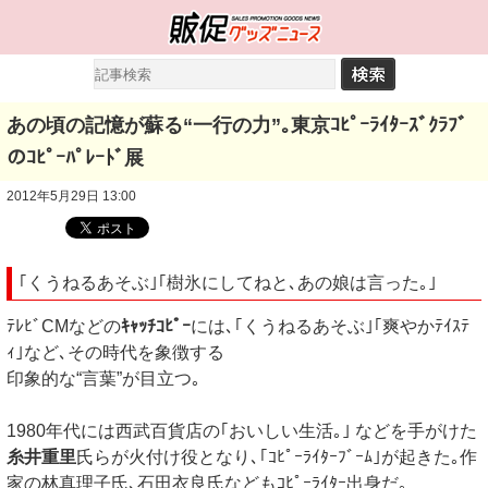
あの頃の記憶が蘇る“一行の力”｡東京ｺﾋﾟｰﾗｲﾀｰｽﾞｸﾗﾌﾞ
のｺﾋﾟｰﾊﾟﾚｰﾄﾞ展
2012年5月29日 13:00
｢くうねるあそぶ｣｢樹氷にしてねと､あの娘は言った｡｣
ﾃﾚﾋﾞCMなどの
ｷｬｯﾁｺﾋﾟｰ
には､｢くうねるあそぶ｣｢爽やかﾃｲｽﾃ
ｨ｣など､その時代を象徴する
印象的な“言葉”が目立つ｡
1980年代には西武百貨店の｢おいしい生活｡｣ などを手がけた
糸井重里
氏らが火付け役となり､｢ｺﾋﾟｰﾗｲﾀｰﾌﾞｰﾑ｣が起きた｡作
家の林真理子氏､石田衣良氏などもｺﾋﾟｰﾗｲﾀｰ出身だ｡