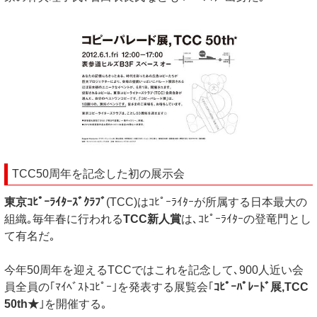
TCC50周年を記念した初の展示会
東京ｺﾋﾟｰﾗｲﾀｰｽﾞｸﾗﾌﾞ
(TCC)はｺﾋﾟｰﾗｲﾀｰが所属する日本最大の
組織｡毎年春に行われる
TCC新人賞
は､ｺﾋﾟｰﾗｲﾀｰの登竜門とし
て有名だ｡
今年50周年を迎えるTCCではこれを記念して､900人近い会
員全員の｢ﾏｲﾍﾞｽﾄｺﾋﾟｰ｣を発表する展覧会｢
ｺﾋﾟｰﾊﾟﾚｰﾄﾞ展,TCC
50th★
｣を開催する｡